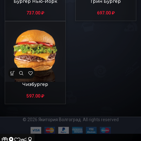
Бургер Нью-Йорк
Грин Бургер
737.00
₽
697.00
₽
Чизбургер
597.00
₽
© 2026
Якитория Волгоград
. All rights reserved