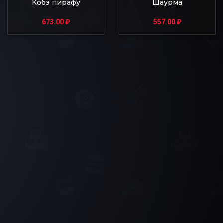
Кобэ пирафу
Шаурма
673.00
₽
557.00
₽