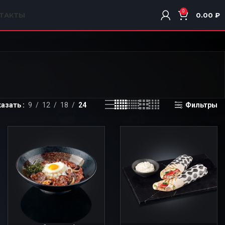
0
ТАКТЫ
0.00
₽
казать
9
12
18
24
Фильтры