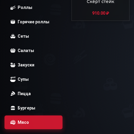
Скёрт стейк
Роллы
910.00
₽
Горячие роллы
Сеты
Салаты
Закуски
Супы
Пицца
Бургеры
Мясо