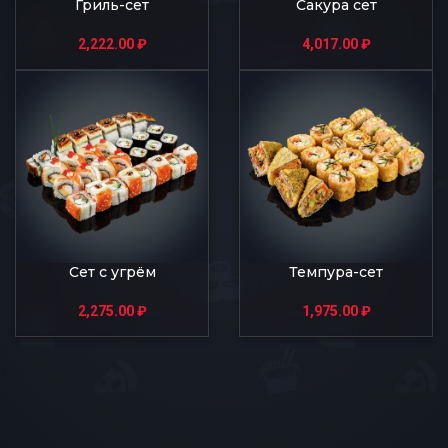
Гриль-сет
Сакура сет
2,222.00
₽
4,017.00
₽
Сет с угрём
Темпура-сет
2,275.00
₽
1,975.00
₽