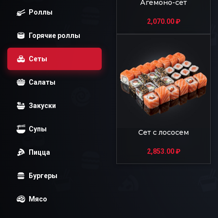
Агемоно-сет
Роллы
2,070.00
₽
Горячие роллы
Сеты
Салаты
Закуски
Супы
Сет с лососем
2,853.00
₽
Пицца
Бургеры
Мясо