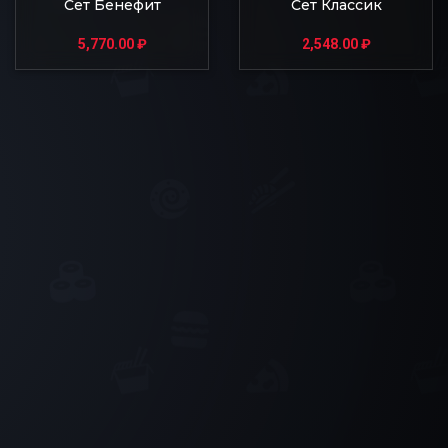
Сет Бенефит
Сет Классик
5,770.00
₽
2,548.00
₽