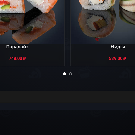
Парадайз
Нидзя
748.00
₽
539.00
₽